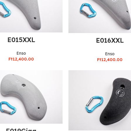
E015XXL
E016XXL
Enso
Enso
Ft
12,400.00
Ft
12,400.00
E019Giga