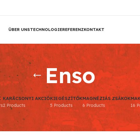
ÜBER UNS
TECHNOLOGIE
REFERENZ
KONTAKT
Enso
K
KARÁCSONYI AKCIÓ
KIEGÉSZÍTŐK
MAGNÉZIÁS ZSÁKOK
MA
ts
2 Products
5 Products
6 Products
16 P