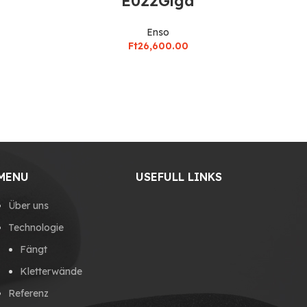
E022Giga
Enso
Ft
26,600.00
MENU
USEFULL LINKS
Über uns
Technologie
Fängt
Kletterwände
Referenz