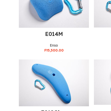
E014M
Enso
Ft
5,500.00