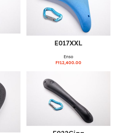
E017XXL
Enso
Ft
12,400.00