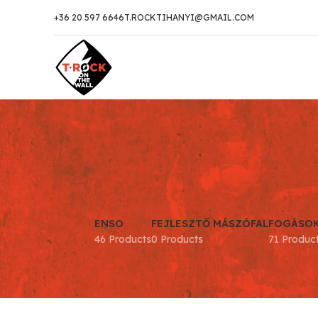
+36 20 597 6646
T.ROCKTIHANYI@GMAIL.COM
ENSO
FEJLESZTŐ MÁSZÓFAL
FOGÁSO
46 Products
0 Products
71 Produc