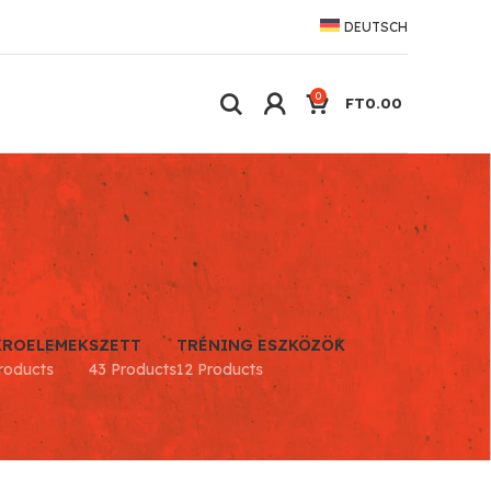
DEUTSCH
0
FT
0.00
KROELEMEK
SZETT
TRÉNING ESZKÖZÖK
roducts
43 Products
12 Products