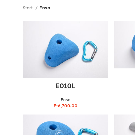
Start
Enso
E010L
Enso
Ft
6,700.00