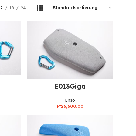
12
18
24
E013Giga
Enso
Ft
26,600.00