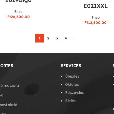
E021XXL
Enso
Ft
26,600.00
Enso
Ft
12,400.00
1
2
3
4
→
ORIES
SERVICES
Útépítés
Oktatás
tő mászófal
Felszerelés
ok
Bérlés
onyi akció