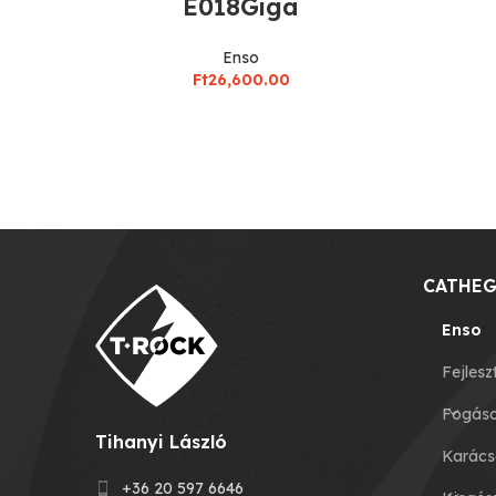
E018Giga
Enso
Ft
26,600.00
CATHEG
Enso
Fejlesz
Fogás
Tihanyi László
Karács
+36 20 597 6646