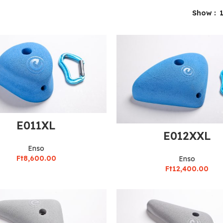
Show
E011XL
E012XXL
Enso
Ft
8,600.00
Enso
Ft
12,400.00