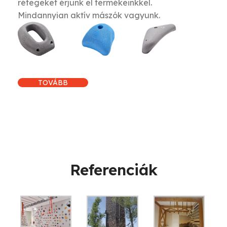
rétegeket érjünk el termékeinkkel.
Mindannyian aktív mászók vagyunk.
TOVÁBB
Referenciák