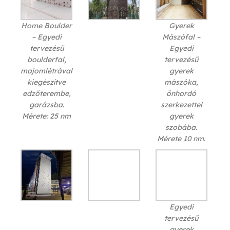
Home Boulder
Gyerek
– Egyedi
Mászófal –
tervezésű
Egyedi
boulderfal,
tervezésű
majomlétrával
gyerek
kiegészítve
mászóka,
edzőterembe,
önhordó
garázsba.
szerkezettel
Mérete: 25 nm
gyerek
szobába.
Mérete 10 nm.
Egyedi
tervezésű
gyerek