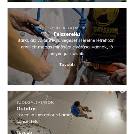
SZOLGÁLTATÁSOK
Felszerelés
Bárki, aki valami különlegeset szeretne létrehozni,
emellett magas minőségi elvárásai vannak, jó
helyen jár nálunk.
Tovább
SZOLGÁLTATÁSOK
Oktatás
Lorem ipsum dolor sit amet,
consectetur
Tovább