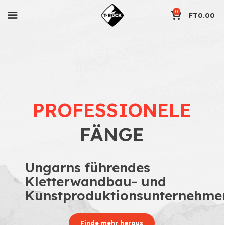
0
FT
0.00
PROFESSIONELE
FÄNGE
Ungarns führendes
Kletterwandbau- und
Kunstproduktionsunternehme
Finde mehr heraus