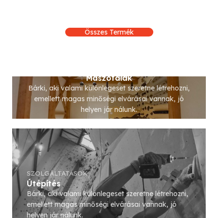
Összes Termék
SZOLGÁLTATÁSOK
Mászófalak
Bárki, aki valami különlegeset szeretne létrehozni,
emellett magas minőségi elvárásai vannak, jó
helyen jár nálunk.
Tovább
SZOLGÁLTATÁSOK
Útépítés
Bárki, aki valami különlegeset szeretne létrehozni,
emellett magas minőségi elvárásai vannak, jó
helyen jár nálunk.