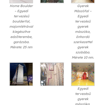
Home Boulder
Gyerek
– Egyedi
Mászófal –
tervezésű
Egyedi
boulderfal,
tervezésű
majomlétrával
gyerek
kiegészítve
mászóka,
edzőterembe,
önhordó
garázsba.
szerkezettel
Mérete: 25 nm
gyerek
szobába.
Mérete 10 nm.
Egyedi
tervezésű
gyerek
mászóka,