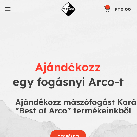
0
FT
0.00
Ajándékozz
egy fogásnyi Arco-t
Ajándékozz mászófogást Kará
"Best of Arco" termékeinkből
Megnézem