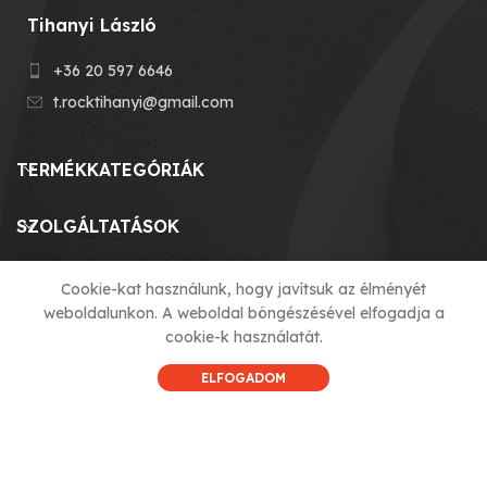
Tihanyi László
+36 20 597 6646
t.rocktihanyi@gmail.com
TERMÉKKATEGÓRIÁK
SZOLGÁLTATÁSOK
MENU
Cookie-kat használunk, hogy javítsuk az élményét
weboldalunkon. A weboldal böngészésével elfogadja a
cookie-k használatát.
HASZNOS LINKEK
ELFOGADOM
© 2023 T-ROCK KFT. made by