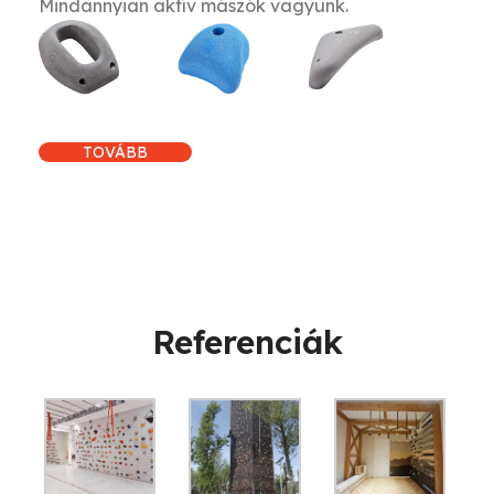
Mindannyian aktív mászók vagyunk.
TOVÁBB
Referenciák