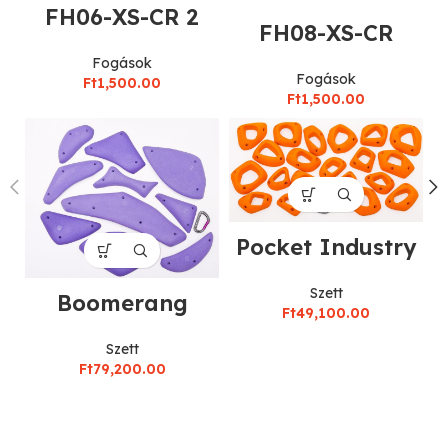
FH06-XS-CR 2
FH08-XS-CR
Fogások
Fogások
Ft
1,500.00
Ft
1,500.00
Pocket Industry
Szett
Boomerang
Ft
49,100.00
Szett
Ft
79,200.00