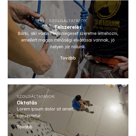
SZOLGÁLTATÁSOK
Felszerelés
Bárki, aki valami különlegeset szeretne létrehozni,
emellett magas minőségi elvárásai vannak, jó
helyen jár nálunk.
Tovább
SZOLGÁLTATÁSOK
Oktatás
Lorem ipsum dolor sit amet,
consectetur
Tovább