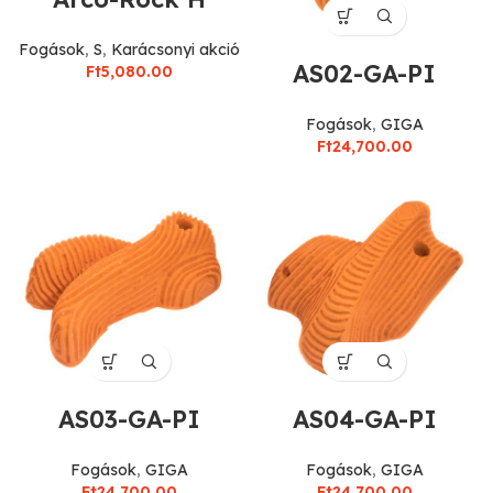
Fogások
,
S
,
Karácsonyi akció
AS02-GA-PI
Ft
5,080.00
Fogások
,
GIGA
Ft
24,700.00
AS03-GA-PI
AS04-GA-PI
Fogások
,
GIGA
Fogások
,
GIGA
Ft
24,700.00
Ft
24,700.00