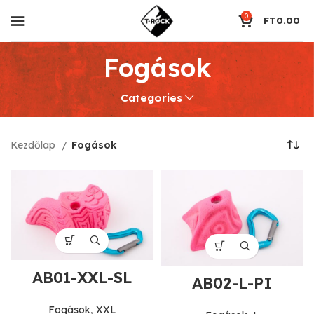
0
FT
0.00
Fogások
Categories
Kezdőlap
Fogások
AB01-XXL-SL
AB02-L-PI
Fogások
,
XXL