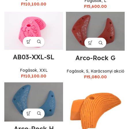
Fogások
,
L
Ft
10,100.00
Ft
5,600.00
AB03-XXL-SL
Arco-Rock G
Fogások
,
XXL
Fogások
,
S
,
Karácsonyi akció
Ft
10,100.00
Ft
5,080.00
Arco-Rock H