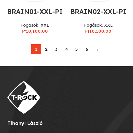
BRAIN01-XXL-PI
BRAIN02-XXL-PI
Fogások
,
XXL
Fogások
,
XXL
Ft
10,100.00
Ft
10,100.00
1
2
3
4
5
6
→
Tihanyi László