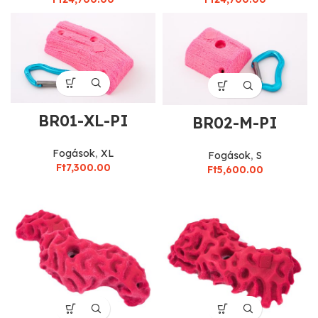
BR01-XL-PI
BR02-M-PI
Fogások
,
XL
Fogások
,
S
Ft
7,300.00
Ft
5,600.00