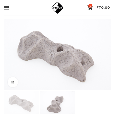
0
FT
0.00
Click to enlarge