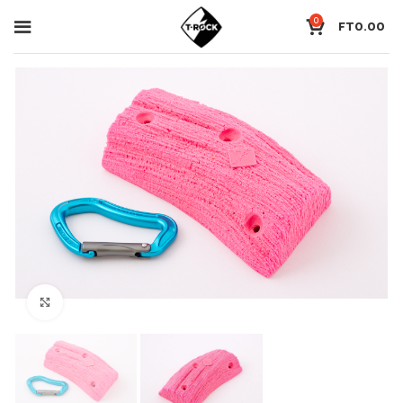
0
FT
0.00
Click to enlarge