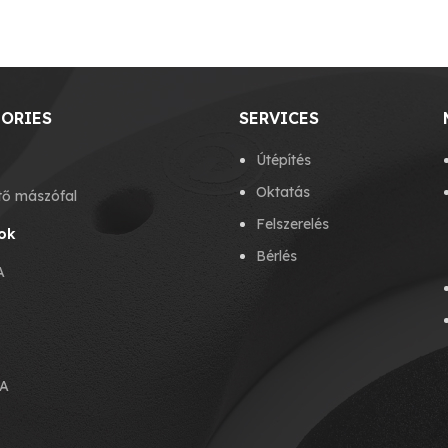
ORIES
SERVICES
Útépítés
Oktatás
tő mászófal
Felszerelés
ok
Bérlés
A
A