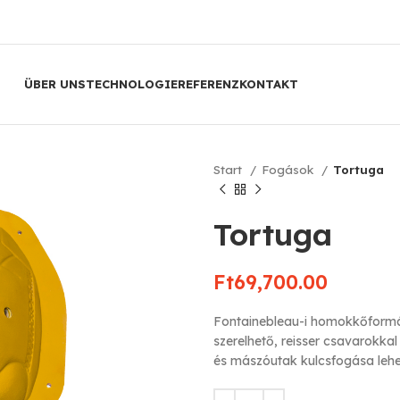
ÜBER UNS
TECHNOLOGIE
REFERENZ
KONTAKT
Start
Fogások
Tortuga
Tortuga
Ft
69,700.00
Fontainebleau-i homokkőformár
szerelhető, reisser csavarokka
és mászóutak kulcsfogása lehet