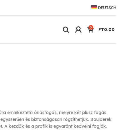
DEUTSCH
0
FT
0.00
a emlékeztető óriásfogás, melyre két plusz fogás
l egyszerűen és biztonságosan rögzíthetjük. Boulderek
. A kezdők és a profik is egyaránt kedvelni fogják.