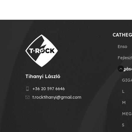
CATHEG
Enso
Fejlesz
Fogás
Tihanyi László
GIG
+36 20 597 6646
L
t.rocktihanyi@gmail.com
M
MEG
S