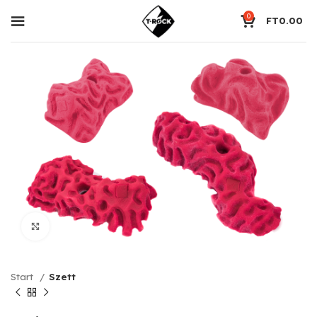
0
FT
0.00
Click to enlarge
Start
Szett