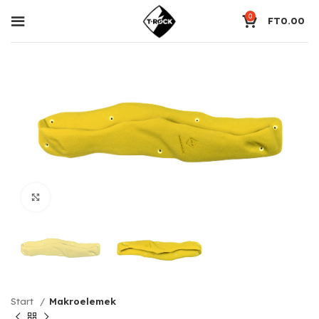
0
FT
0.00
Click to enlarge
Start
Makroelemek