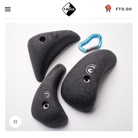
0
FT
0.00
Click to enlarge