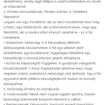
sikerélmény, amely segít átlépni a saját korlátainkon és növeli
az önbizalmat.
2. Minden Korosztálynak, Minden Szinten: A Tökéletes
Rekreáció
Legyen szó egy óvodásról, aki az első mozdulatait teszi meg
a falon, egy tinédzserről, aki új kihívásokat keres, vagy egy
felnőttről, aki a munka utáni stresszt vezetné le – ez a fal
mindenkié.
• Skálázható Nehézség: A 4 fokozatban állítható
dőlésszögnek köszönhetően a fal egy pillanat alatt
átalakítható egy kezdőbarát, függőleges felületből egy
haladóknak is komoly kihívást jelentő áthajlássá.
• Kortól és Képességtől Független: A gondosan válogatott,
kézzel készített T-Rock fogáskészlet lehetővé teszi, hogy
végtelen számú, különböző nehézségű utat építsünk. Így a fal
egyszerre lehet játékos készségfejlesztő eszköz és komoly
edzőpartner.
3. Közösségi Élmény és Szórakozás
A mobil boulder falunk nem csupán egyéni sportra, hanem
közösségi események központi elemévé is válhat.
• Rendezvények Fénypontja: Varázsolj egyedi hangulatot