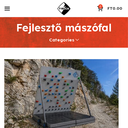
0
FT
0.00
Fejlesztő mászófal
Categories