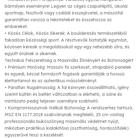
bármilyen eseményre! Legyen az céges csapatépítő, iskolai
sportnap, fesztivál vagy családi összejövetel, a mászófal
garantáltan vonzza a tekinteteket és összehozza az
embereket.
• Közös Célok, Közös Sikerek: A boulderezés természetéből
fakadóan közösségi sport. A résztvevők biztatják egymást,
közösen keresik a megoldásokat egy-egy nehezebb útra, és
együtt örülnek a sikernek.
Technikai Felszereltség a Maximális Élményért és Biztonságért
• Prémium Minőség: Masszív fa szerkezet, strapabíró panelek
és egyedi, kézzel formázott fogások garantálják a hosszú
élettartamot és az autentikus mászóélményt.
• Páratlan Rugalmasság: A fal könnyen összeállítható, igény
szerint kültéri és beltéri változatban is elérhető, a színe és
mintázata pedig teljesen személyre szabható.
• Kompromisszumok Nélküli Biztonság: A rendszerhez tartozó,
MSZ EN 1177:2018 szabványnak megfelelő, 25 cm vastag
professzionális bukószőnyeg maximális védelmet nyújt,
miközben praktikus kialakítása (oszthatóság, hordozófülek)
egyszerűvé teszi a kezelését.