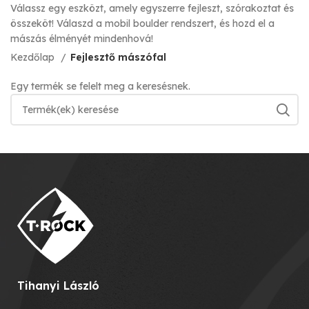
Válassz egy eszközt, amely egyszerre fejleszt, szórakoztat és
összeköt! Válaszd a mobil boulder rendszert, és hozd el a
mászás élményét mindenhová!
Kezdőlap
Fejlesztő mászófal
Egy termék se felelt meg a keresésnek.
Tihanyi László