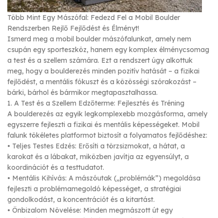
Több Mint Egy Mászófal: Fedezd Fel a Mobil Boulder
Rendszerben Rejlő Fejlődést és Élményt!
Ismerd meg a mobil boulder mászófalunkat, amely nem
csupán egy sporteszköz, hanem egy komplex élménycsomag
a test és a szellem számára. Ezt a rendszert úgy alkottuk
meg, hogy a boulderezés minden pozitív hatását – a fizikai
fejlődést, a mentális fókuszt és a közösségi szórakozást –
bárki, bárhol és bármikor megtapasztalhassa.
1. A Test és a Szellem Edzőterme: Fejlesztés és Tréning
A boulderezés az egyik legkomplexebb mozgásforma, amely
egyszerre fejleszti a fizikai és mentális képességeket. Mobil
falunk tökéletes platformot biztosít a folyamatos fejlődéshez:
• Teljes Testes Edzés: Erősíti a törzsizmokat, a hátat, a
karokat és a lábakat, miközben javítja az egyensúlyt, a
koordinációt és a testtudatot.
• Mentális Kihívás: A mászóutak („problémák”) megoldása
fejleszti a problémamegoldó képességet, a stratégiai
gondolkodást, a koncentrációt és a kitartást.
• Önbizalom Növelése: Minden megmászott út egy