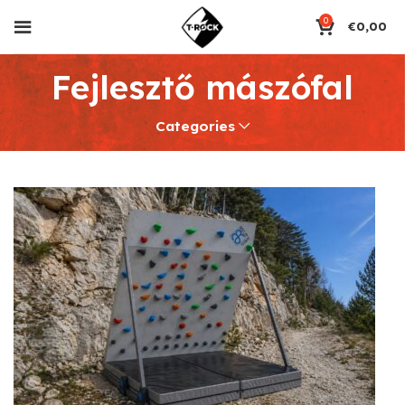
0
€
0,00
Fejlesztő mászófal
Categories