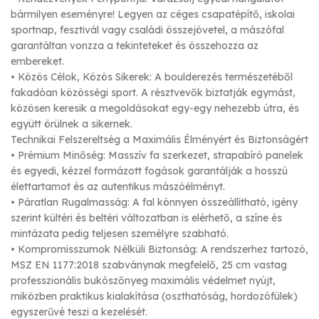
bármilyen eseményre! Legyen az céges csapatépítő, iskolai
sportnap, fesztivál vagy családi összejövetel, a mászófal
garantáltan vonzza a tekinteteket és összehozza az
embereket.
• Közös Célok, Közös Sikerek: A boulderezés természetéből
fakadóan közösségi sport. A résztvevők biztatják egymást,
közösen keresik a megoldásokat egy-egy nehezebb útra, és
együtt örülnek a sikernek.
Technikai Felszereltség a Maximális Élményért és Biztonságért
• Prémium Minőség: Masszív fa szerkezet, strapabíró panelek
és egyedi, kézzel formázott fogások garantálják a hosszú
élettartamot és az autentikus mászóélményt.
• Páratlan Rugalmasság: A fal könnyen összeállítható, igény
szerint kültéri és beltéri változatban is elérhető, a színe és
mintázata pedig teljesen személyre szabható.
• Kompromisszumok Nélküli Biztonság: A rendszerhez tartozó,
MSZ EN 1177:2018 szabványnak megfelelő, 25 cm vastag
professzionális bukószőnyeg maximális védelmet nyújt,
miközben praktikus kialakítása (oszthatóság, hordozófülek)
egyszerűvé teszi a kezelését.