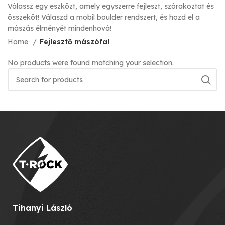
Válassz egy eszközt, amely egyszerre fejleszt, szórakoztat és
összeköt! Válaszd a mobil boulder rendszert, és hozd el a
mászás élményét mindenhová!
Home
Fejlesztő mászófal
No products were found matching your selection.
Tihanyi László