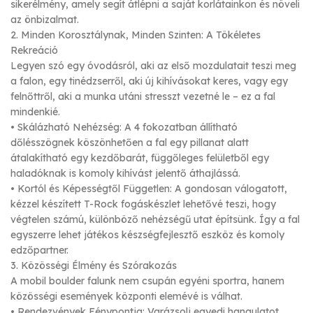
sikerélmény, amely segít átlépni a saját korlátainkon és növeli
az önbizalmat.
2. Minden Korosztálynak, Minden Szinten: A Tökéletes
Rekreáció
Legyen szó egy óvodásról, aki az első mozdulatait teszi meg
a falon, egy tinédzserről, aki új kihívásokat keres, vagy egy
felnőttről, aki a munka utáni stresszt vezetné le – ez a fal
mindenkié.
• Skálázható Nehézség: A 4 fokozatban állítható
dőlésszögnek köszönhetően a fal egy pillanat alatt
átalakítható egy kezdőbarát, függőleges felületből egy
haladóknak is komoly kihívást jelentő áthajlássá.
• Kortól és Képességtől Független: A gondosan válogatott,
kézzel készített T-Rock fogáskészlet lehetővé teszi, hogy
végtelen számú, különböző nehézségű utat építsünk. Így a fal
egyszerre lehet játékos készségfejlesztő eszköz és komoly
edzőpartner.
3. Közösségi Élmény és Szórakozás
A mobil boulder falunk nem csupán egyéni sportra, hanem
közösségi események központi elemévé is válhat.
• Rendezvények Fénypontja: Varázsolj egyedi hangulatot