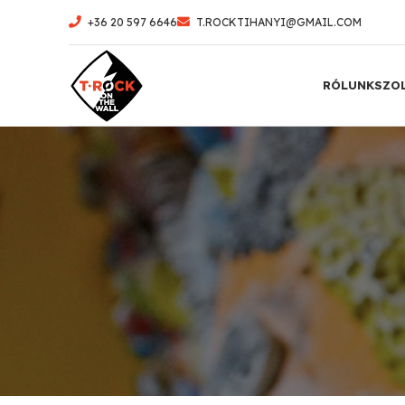
+36 20 597 6646
T.ROCKTIHANYI@GMAIL.COM
RÓLUNK
SZO