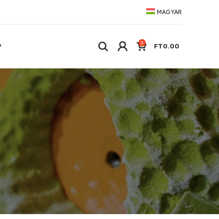
MAGYAR
0
P
FT
0.00