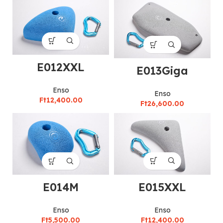
E012XXL
E013Giga
Enso
Enso
Ft
12,400.00
Ft
26,600.00
E015XXL
E014M
Enso
Enso
Ft
12,400.00
Ft
5,500.00