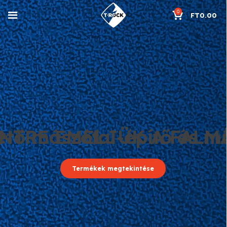
0
FT
0.00
tő mászófal-építő és m
INTRE EMELJÜK A FALM
Termékek megtekintése