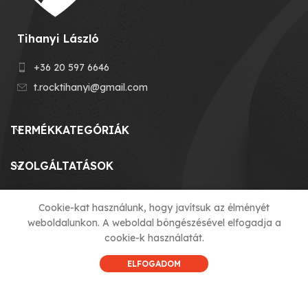
Tihanyi László
+36 20 597 6646
t.rocktihanyi@gmail.com
TERMÉKKATEGÓRIÁK
SZOLGÁLTATÁSOK
MENU
Cookie-kat használunk, hogy javítsuk az élményét
weboldalunkon. A weboldal böngészésével elfogadja a
HASZNOS LINKEK
cookie-k használatát.
ELFOGADOM
© 2023 T-ROCK KFT. made by