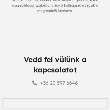
Játszóterek, rekreációs mászófalak fogás készletek
összeállítását szakértő, útépítő kollegáink elvégzik a
megrendelő kérésére.
Vedd fel vülünk a
kapcsolatot