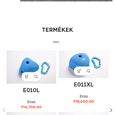
TERMÉKEK
E011XL
E010L
Enso
Ft
8,600.00
Enso
Ft
6,700.00