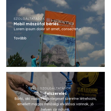
SZOLGÁLTATÁSOK
Mobil mászófal bérlés
Lorem ipsum dolor sit amet, consectetur
Tovább
SZOLGÁLTATÁSOK
Felszerelés
Bárki, aki valami különlegeset szeretne létrehozni,
emellett magas minőségi elvárásai vannak, jó
helyen jár nálunk.