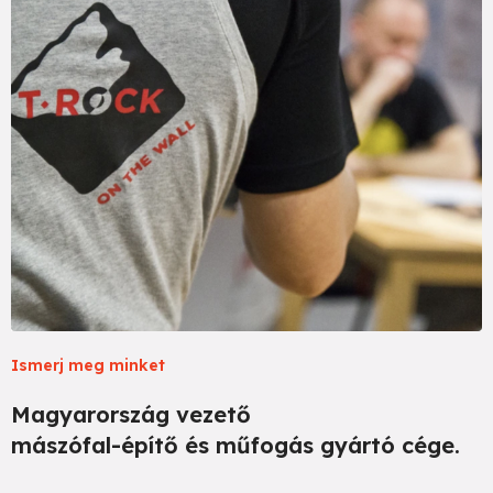
Ismerj meg minket
Magyarország vezető
mászófal-építő és műfogás gyártó cége.