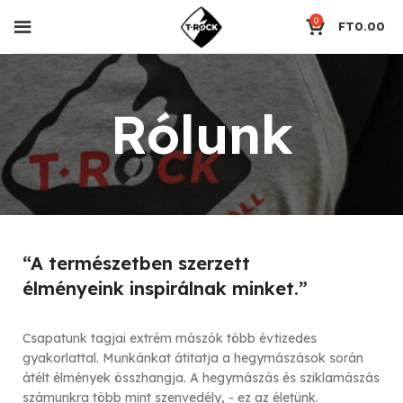
0
FT
0.00
Rólunk
“A természetben szerzett
élményeink inspirálnak minket.”
Csapatunk tagjai extrém mászók több évtizedes
gyakorlattal. Munkánkat átitatja a hegymászások során
átélt élmények összhangja. A hegymászás és sziklamászás
számunkra több mint szenvedély, - ez az életünk.