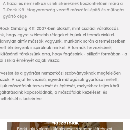
A hazai és nemzetközi üzleti sikereknek köszönhetően mára a
T-Rock Kft. Magyarország vezető mászófal-építő és műfogás
gyártó cége.
Rock Climbing Kft. 2007-ben alakult, mint családi vállalkozás.
nk, hogy egyre szélesebb rétegeket érjünk el termékeinkkel.
annyian aktív mászók vagyunk, munkánk során a természetben
zett élményeink inspirálnak minket. A formák tervezésénél,
akításánál törekszünk arra, hogy fogásaink - stilizált formában - a
di szikla élményét adják vissza.
rvezést és a gyártást nemzetközi szabványoknak megfelelően
zzük. A saját tervezésű, egyedi műfogások gyártása mellett,
aljuk mászófalak tervezését és építését, melyekhez teljes körű
gáltatásaink kapcsolódnak, a mászófalak kezelését, és
eltetését is beleértve.
SZOLGÁLTATÁSOK
Mászófalak
Bárki, aki valami különlegeset szeretne létrehozni,