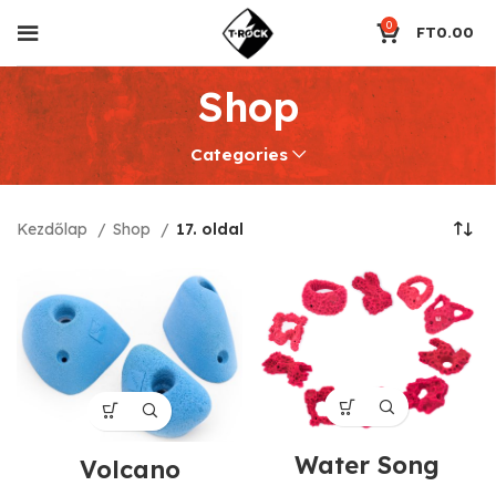
0
FT
0.00
Shop
Categories
Kezdőlap
Shop
17. oldal
Water Song
Volcano