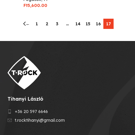
Ft
5,600.00
←
1
2
3
…
14
15
16
17
Tihanyi László
+36 20 597 6646
t.rocktihanyi@gmail.com