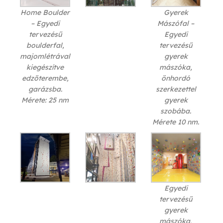
Home Boulder
Gyerek
– Egyedi
Mászófal –
tervezésű
Egyedi
boulderfal,
tervezésű
majomlétrával
gyerek
kiegészítve
mászóka,
edzőterembe,
önhordó
garázsba.
szerkezettel
Mérete: 25 nm
gyerek
szobába.
Mérete 10 nm.
Egyedi
tervezésű
gyerek
mászóka,