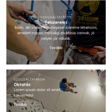
SZOLGÁLTATÁSOK
Felszerelés
Bárki, aki valami különlegeset szeretne létrehozni,
emellett magas minőségi elvárásai vannak, jó
helyen jár nálunk.
Tovább
SZOLGÁLTATÁSOK
Oktatás
Lorem ipsum dolor sit amet,
consectetur
Tovább