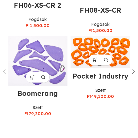
FH06-XS-CR 2
FH08-XS-CR
Fogások
Fogások
Ft
1,500.00
Ft
1,500.00
Pocket Industry
Szett
Boomerang
Ft
49,100.00
Szett
Ft
79,200.00