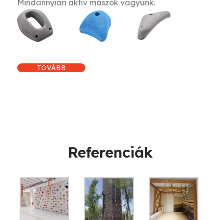
Mindannyian aktív mászók vagyunk.
TOVÁBB
Referenciák