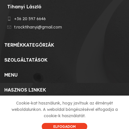
Tihanyi László
+36 20 597 6646
t.rocktihanyi@gmail.com
TERMÉKKATEGÓRIÁK
SZOLGÁLTATÁSOK
MENU
HASZNOS LINKEK
Cookie-kat használunk, hogy javítsuk az élményét
weboldalunkon. A weboldal böngészésével elfogadja a
© 2023 T-ROCK KFT. made by
cookie-k használatát.
ELFOGADOM