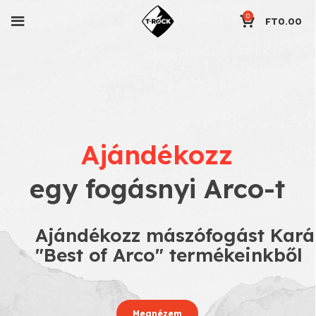
0
FT
0.00
Ajándékozz
egy fogásnyi Arco-t
Ajándékozz mászófogást Kará
"Best of Arco" termékeinkből
Megnézem