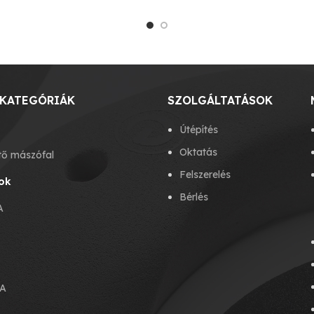
KATEGÓRIÁK
SZOLGÁLTATÁSOK
Útépítés
Oktatás
tő mászófal
Felszerelés
ok
Bérlés
A
A