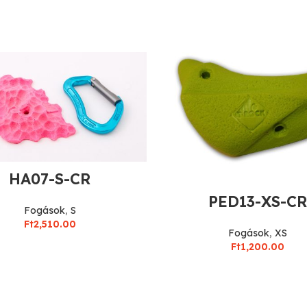
HA07-S-CR
PED13-XS-CR
Fogások
,
S
Ft
2,510.00
Fogások
,
XS
Ft
1,200.00