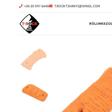
+36 20 597 6646
T.ROCKTIHANYI@GMAIL.COM
RÓLUNK
SZO