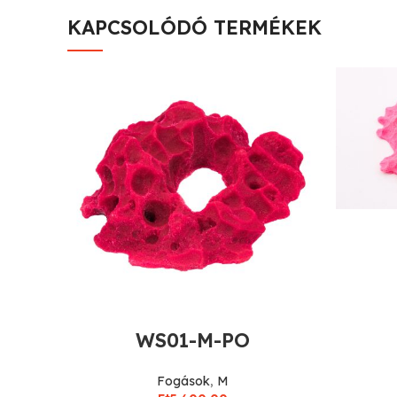
KAPCSOLÓDÓ TERMÉKEK
WS01-M-PO
Fogások
,
M