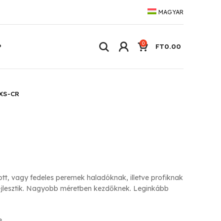
MAGYAR
0
P
FT
0.00
XS-CR
tt, vagy fedeles peremek haladóknak, illetve profiknak
ejlesztik. Nagyobb méretben kezdőknek. Leginkább
e.