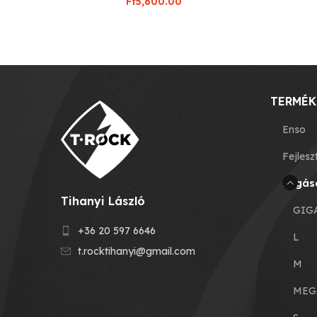
Ft
5,600.00
TERMÉK
Enso
Fejlesz
Fogás
Tihanyi László
GIG
+36 20 597 6646
L
t.rocktihanyi@gmail.com
M
MEG