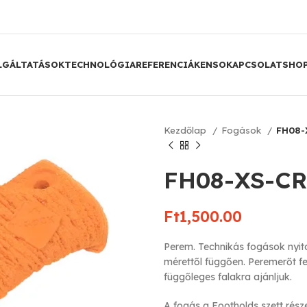
LGÁLTATÁSOK
TECHNOLÓGIA
REFERENCIÁK
ENSO
KAPCSOLAT
SHO
Kezdőlap
Fogások
FH08-
FH08-XS-CR
Ft
1,500.00
Perem. Technikás fogások nyito
mérettől függően. Peremerőt f
függőleges falakra ajánljuk.
A fogás a Footholds szett rész