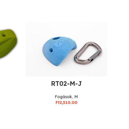
RT02-M-J
Fogások
,
M
Ft
2,510.00