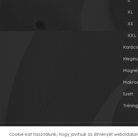
S
XL
XS
XXL
Karács
Kiegés
Magnéz
Makro
Szett
Trénin
© 2023 T-ROCK KFT. made by
Cookie-kat használunk, hogy javítsuk az élményét weboldalun