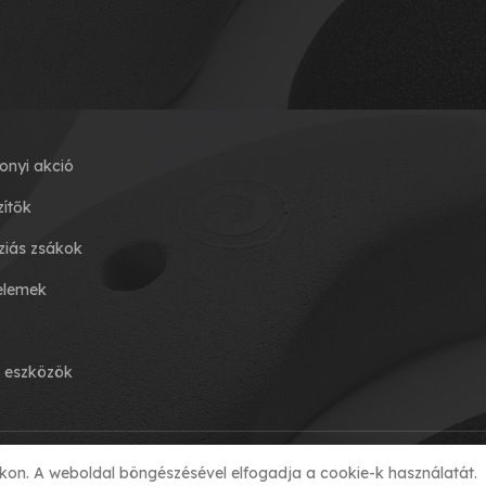
onyi akció
zítők
iás zsákok
elemek
g eszközök
kon. A weboldal böngészésével elfogadja a cookie-k használatát.