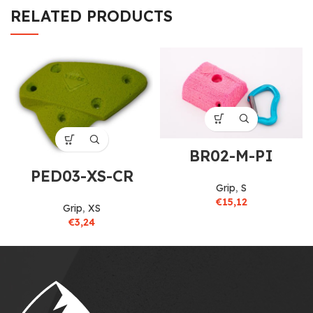
RELATED PRODUCTS
BR02-M-PI
PED03-XS-CR
Grip
,
S
€
15,12
Grip
,
XS
€
3,24