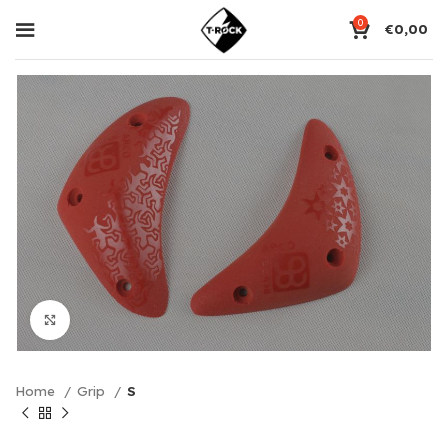
0
€
0,00
Click to enlarge
Home
Grip
S