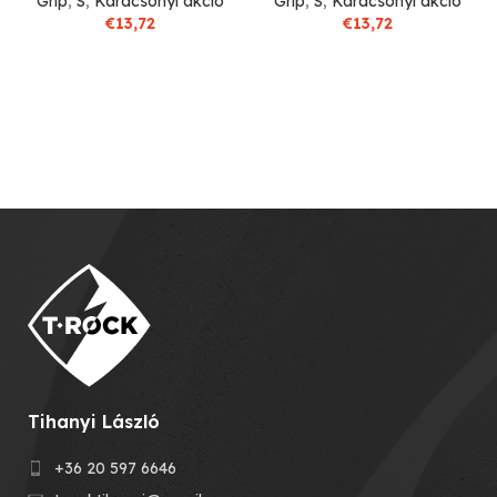
Grip
,
S
,
Karácsonyi akció
Grip
,
S
,
Karácsonyi akció
€
13,72
€
13,72
Tihanyi László
+36 20 597 6646