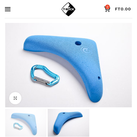
0
FT
0.00
Click to enlarge