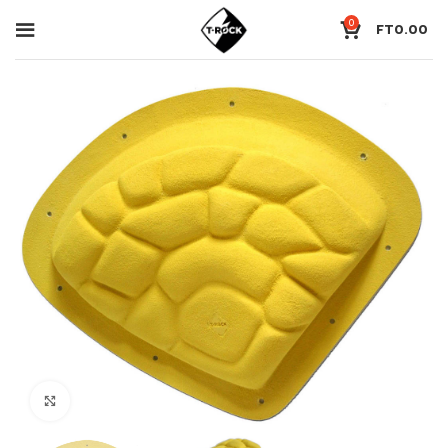
0
FT
0.00
Click to enlarge