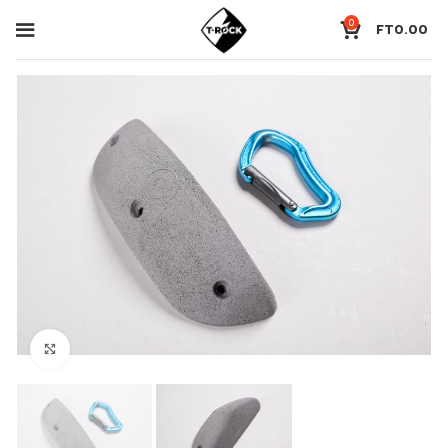
0
FT
0.00
Click to enlarge