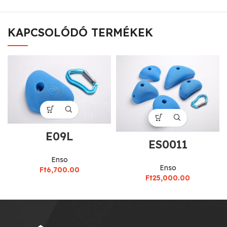
KAPCSOLÓDÓ TERMÉKEK
E09L
ES0011
Enso
Enso
Ft
6,700.00
Ft
25,000.00