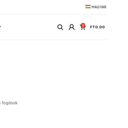
MAGYAR
0
P
FT
0.00
s fogások