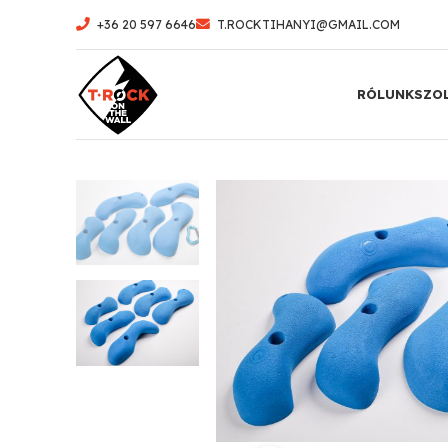
+36 20 597 6646
T.ROCKTIHANYI@GMAIL.COM
RÓLUNK
SZO