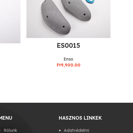
ES0015
Enso
Ft
9,900.00
MENU
HASZNOS LINKEK
Rólunk
Adatvédelmi