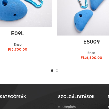
E09L
ES009
Enso
Ft
6,700.00
Enso
Ft
16,800.00
KATEGÓRIÁK
SZOLGÁLTATÁSOK
Útépítés