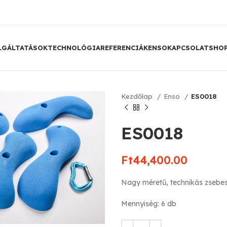
LGÁLTATÁSOK
TECHNOLÓGIA
REFERENCIÁK
ENSO
KAPCSOLAT
SHO
Kezdőlap
Enso
ES0018
ES0018
Ft
44,400.00
Nagy méretű, technikás zsebe
Mennyiség: 6 db