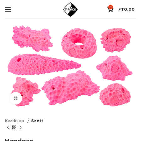
0
FT
0.00
Click to enlarge
Kezdőlap
Szett
Handaxe