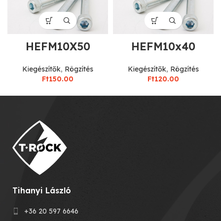
HEFM10X50
HEFM10x40
Kiegészítők
,
Rögzítés
Kiegészítők
,
Rögzítés
Ft
150.00
Ft
120.00
Tihanyi László
+36 20 597 6646