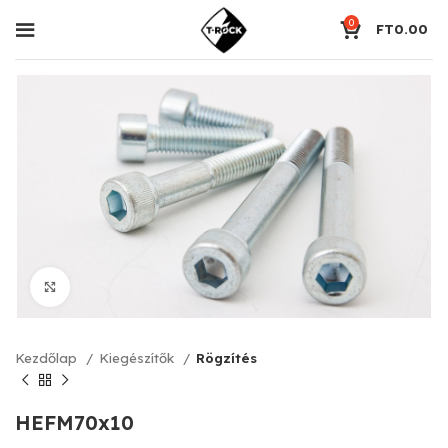
0
FT
0.00
Click to enlarge
Kezdőlap
Kiegészítők
Rögzítés
HEFM70x10