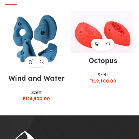
Octopus
Szett
Wind and Water
Ft
19,100.00
Szett
Ft
24,300.00