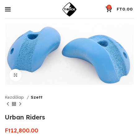
0
FT
0.00
Click to enlarge
Kezdőlap
Szett
Urban Riders
Ft
12,800.00