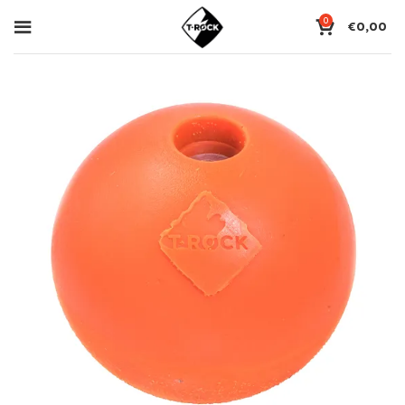
0
€
0,00