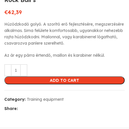
€
42,39
Húzódzkodó golyó. A szorító erő fejlesztésére, megszerzésére
alkalmas. Sima felülete komfortosabb, ugyanakkor nehezebb
rajta húzódzkodni. Mailonnal, vagy karabinerrel lógatható,
csavarozva panlere szerelhető.
Az ár egy párra értendő, maillon és karabiner nélkül.
ADD TO CART
Category:
Training equipment
Share: