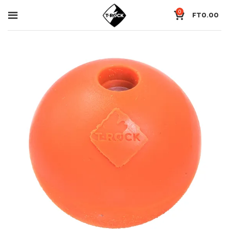
0
FT
0.00