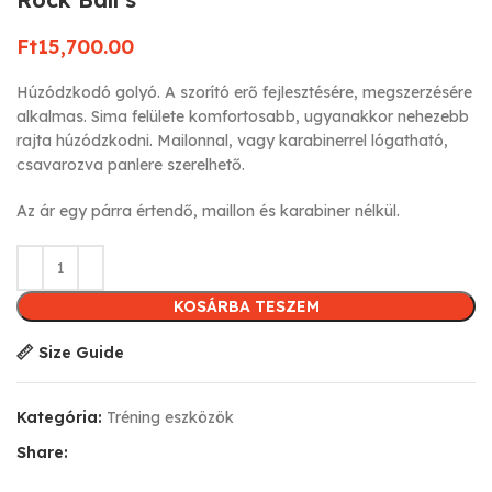
Ft
15,700.00
Húzódzkodó golyó. A szorító erő fejlesztésére, megszerzésére
alkalmas. Sima felülete komfortosabb, ugyanakkor nehezebb
rajta húzódzkodni. Mailonnal, vagy karabinerrel lógatható,
csavarozva panlere szerelhető.
Az ár egy párra értendő, maillon és karabiner nélkül.
KOSÁRBA TESZEM
Size Guide
Kategória:
Tréning eszközök
Share: