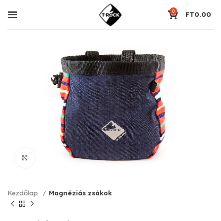
0
FT
0.00
Click to enlarge
Kezdőlap
Magnéziás zsákok