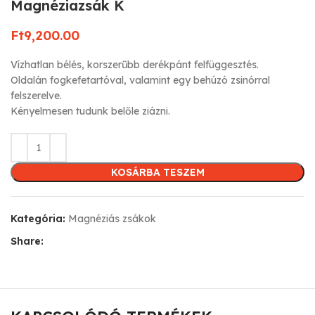
Magnéziazsák K
Ft
9,200.00
Vízhatlan bélés, korszerűbb derékpánt felfüggesztés.
Oldalán fogkefetartóval, valamint egy behúzó zsinórral
felszerelve.
Kényelmesen tudunk belőle ziázni.
KOSÁRBA TESZEM
Kategória:
Magnéziás zsákok
Share: