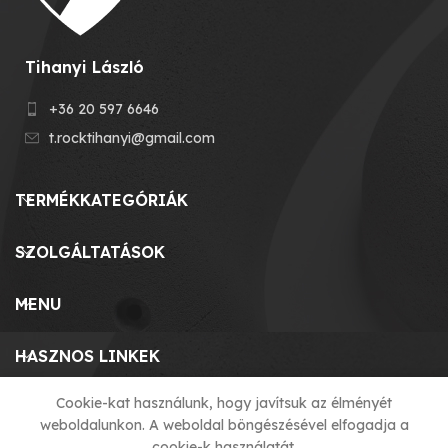
Tihanyi László
+36 20 597 6646
t.rocktihanyi@gmail.com
TERMÉKKATEGÓRIÁK
SZOLGÁLTATÁSOK
MENU
HASZNOS LINKEK
Cookie-kat használunk, hogy javítsuk az élményét
weboldalunkon. A weboldal böngészésével elfogadja a
© 2023 T-ROCK KFT. made by
cookie-k használatát.