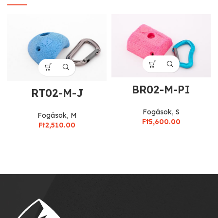
BR02-M-PI
RT02-M-J
Fogások
,
S
Fogások
,
M
Ft
5,600.00
Ft
2,510.00