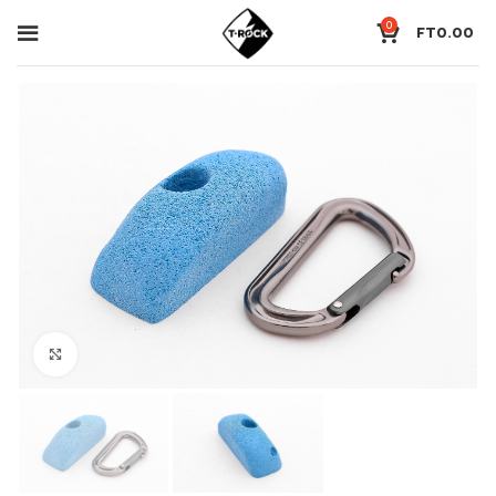
0
FT
0.00
Click to enlarge