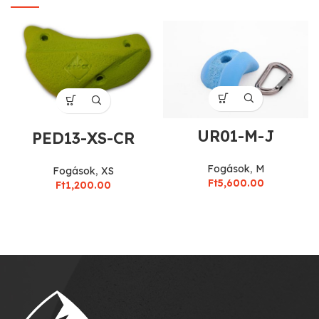
UR01-M-J
PED13-XS-CR
Fogások
,
M
Fogások
,
XS
Ft
5,600.00
Ft
1,200.00