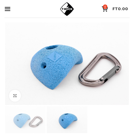
0
FT
0.00
Click to enlarge