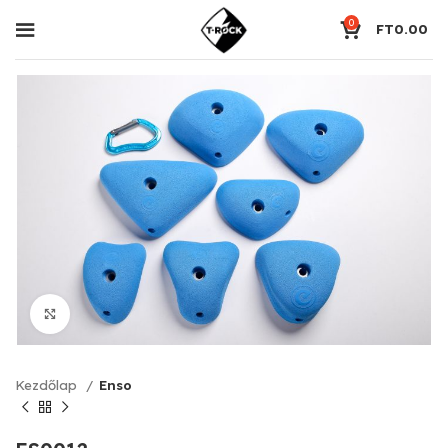
0
FT
0.00
Click to enlarge
Kezdőlap
Enso