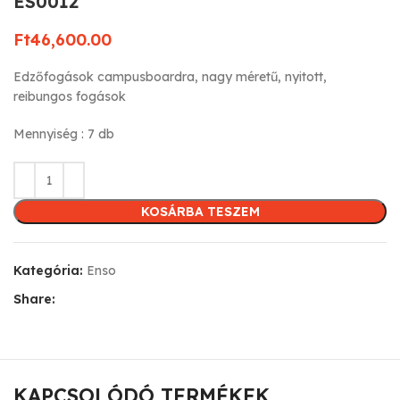
ES0012
Ft
46,600.00
Edzőfogások campusboardra, nagy méretű, nyitott,
reibungos fogások
Mennyiség : 7 db
KOSÁRBA TESZEM
Kategória:
Enso
Share:
KAPCSOLÓDÓ TERMÉKEK