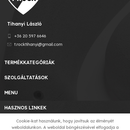
Tihanyi László
+36 20 597 6646
t.rocktihanyi@gmail.com
TERMÉKKATEGÓRIÁK
SZOLGÁLTATÁSOK
MENU
HASZNOS LINKEK
Cookie-kat használunk, hogy javítsuk az élményét
weboldalunkon. A weboldal böngészésével elfogadja a