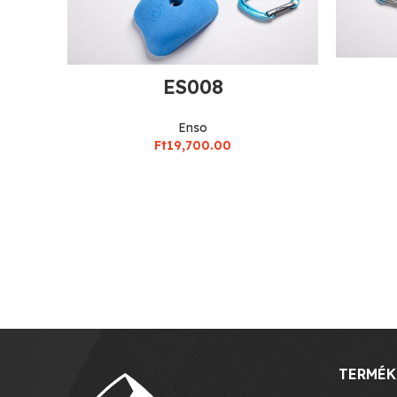
ES008
Enso
Ft
19,700.00
TERMÉK