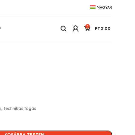
MAGYAR
0
P
FT
0.00
s, technikás fogás
KOSÁRBA TESZEM