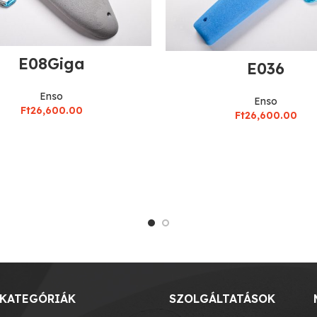
E08Giga
E036
Enso
Enso
Ft
26,600.00
Ft
26,600.00
KATEGÓRIÁK
SZOLGÁLTATÁSOK