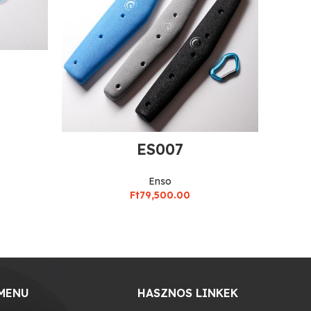
ES007
Enso
Ft
79,500.00
MENU
HASZNOS LINKEK