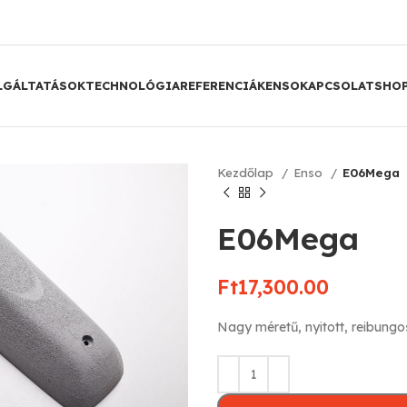
LGÁLTATÁSOK
TECHNOLÓGIA
REFERENCIÁK
ENSO
KAPCSOLAT
SHO
Kezdőlap
Enso
E06Mega
E06Mega
Ft
17,300.00
Nagy méretű, nyitott, reibungo