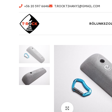
+36 20 597 6646
T.ROCKTIHANYI@GMAIL.COM
RÓLUNK
SZO
Click to enlarge