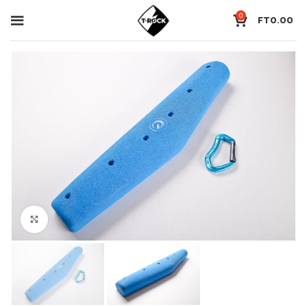
0
FT
0.00
Click to enlarge