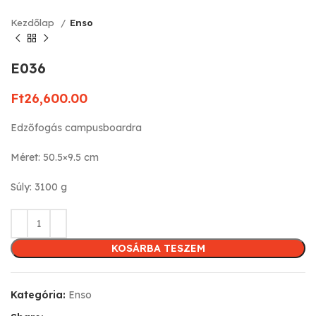
Kezdőlap
Enso
E036
Ft
26,600.00
Edzőfogás campusboardra
Méret: 50.5×9.5 cm
Súly: 3100 g
KOSÁRBA TESZEM
Kategória:
Enso