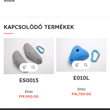
Share:
KAPCSOLÓDÓ TERMÉKEK
E010L
ES0015
Enso
Enso
Ft
6,700.00
Ft
9,900.00