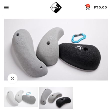
0
FT
0.00
Click to enlarge