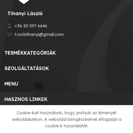
Tihanyi László
+36 20 597 6646
t.rocktihanyi@gmail.com
TERMÉKKATEGÓRIÁK
SZOLGÁLTATÁSOK
MENU
HASZNOS LINKEK
Cookie-kat használunk, hogy javítsuk az élményét
weboldalunkon. A weboldal böngészésével elfogadja a
© 2023 T-ROCK KFT. made by
cookie-k használatát.