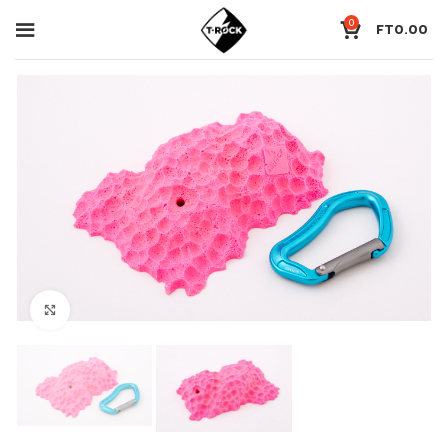
0
FT
0.00
Click to enlarge