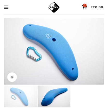
0
FT
0.00
Click to enlarge