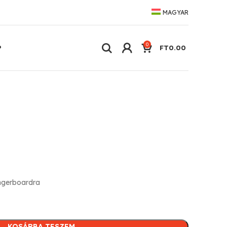
MAGYAR
0
P
FT
0.00
ngerboardra
KOSÁRBA TESZEM