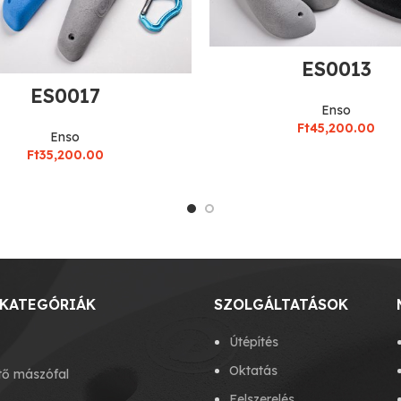
ES0013
ES0017
Enso
Ft
45,200.00
Enso
Ft
35,200.00
KATEGÓRIÁK
SZOLGÁLTATÁSOK
Útépítés
Oktatás
tő mászófal
Felszerelés