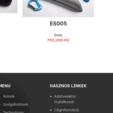
ES005
Enso
Ft
21,200.00
MENU
HASZNOS LINKEK
Rólunk
Adatvédelmi
Nyilatkozat
Szolgáltatások
Céginformáció
Technológia