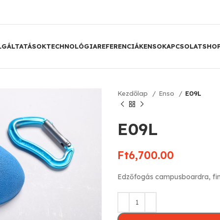
LGÁLTATÁSOK
TECHNOLÓGIA
REFERENCIÁK
ENSO
KAPCSOLAT
SHO
Kezdőlap
Enso
E09L
E09L
Ft
6,700.00
Edzőfogás campusboardra, fi