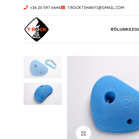
+36 20 597 6646
T.ROCKTIHANYI@GMAIL.COM
RÓLUNK
SZO
Click to enlarge