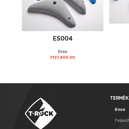
ES004
Enso
Ft
27,400.00
TERMÉK
Enso
Fejlesz