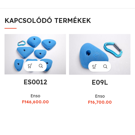
KAPCSOLÓDÓ TERMÉKEK
ES0012
E09L
Enso
Enso
Ft
46,600.00
Ft
6,700.00