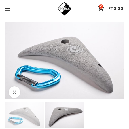
0
FT
0.00
Click to enlarge