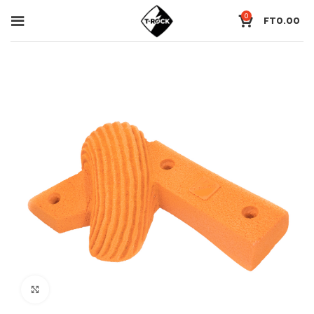
0
FT
0.00
Click to enlarge