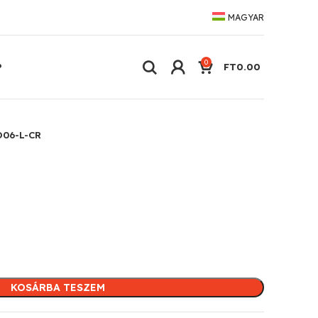
MAGYAR
0
P
FT
0.00
O06-L-CR
KOSÁRBA TESZEM