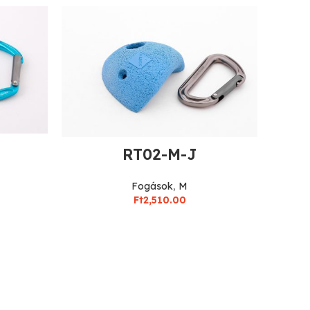
RT02-M-J
Fogások
,
M
Ft
2,510.00