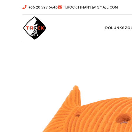
+36 20 597 6646
T.ROCKTIHANYI@GMAIL.COM
RÓLUNK
SZO