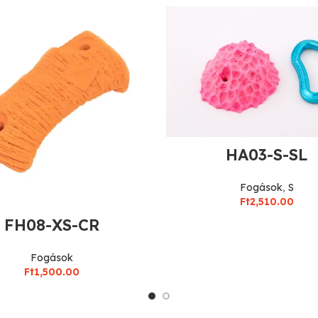
HA03-S-SL
Fogások
,
S
Ft
2,510.00
FH08-XS-CR
Fogások
Ft
1,500.00