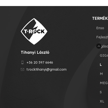
TERMÉK
Enso
Fejlesz
Fogás
Tihanyi László
GIG
+36 20 597 6646
L
t.rocktihanyi@gmail.com
M
MEG
S
XL