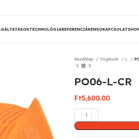
LGÁLTATÁSOK
TECHNOLÓGIA
REFERENCIÁK
ENSO
KAPCSOLAT
SHO
Kezdőlap
Fogások
L
P
PO06-L-CR
Ft
5,600.00