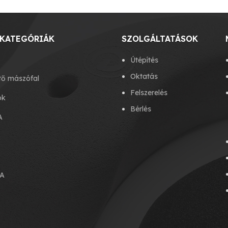
KATEGÓRIÁK
SZOLGÁLTATÁSOK
Útépítés
Oktatás
tő mászófal
Felszerelés
ok
Bérlés
A
A