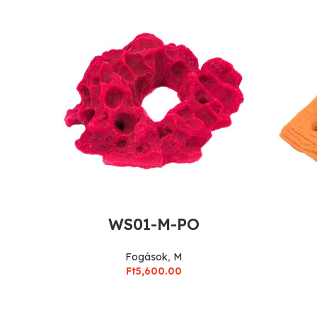
WS01-M-PO
Fogások
,
M
Ft
5,600.00